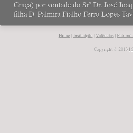
Graça) por vontade do Srº Dr. José Joa
filha D. Palmira Fialho Ferro Lopes Tav
Home
|
Instituição
|
Valências
|
Patrimó
Copyright © 2013 |